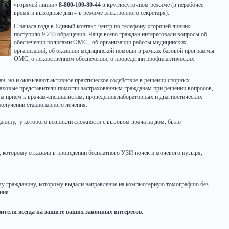
«горячей линии»
8-800-100-80-44
в круглосуточном режиме (в нерабочее
время и выходные дни – в режиме электронного секретаря).
С начала года в Единый контакт-центр по телефону «горячей линии»
поступило 9 233
обращения. Чаще всего граждан интересовали вопросы об
обеспечении полисами ОМС, об организации работы медицинских
организаций, об оказании медицинской помощи в рамках базовой программы
ОМС, о лекарственном обеспечении, о проведении профилактических
ан, но и оказывают активное практическое содействие в решении спорных
страховые представители помогли застрахованным гражданам при решении вопросов,
а прием к врачам-специалистам, проведении лабораторных и диагностических
получении стационарного лечения.
нину, у которого возникли сложности с вызовом врача на дом, было
, которому отказали в проведении бесплатного УЗИ почек и мочевого пузыря,
у гражданину, которому выдали направление на компьютерную томографию без
ния.
ители всегда на защите ваших законных интересов.