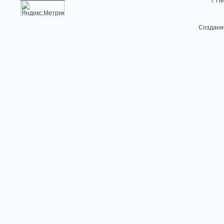
г. П
Создани