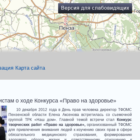
зация
Карта сайта
стам о ходе Конкурса «Право на здоровье»
10 декабря 2012 года в День прав человека директор ТФОМС
Пензенской области Елена Аксенова встретилась со съемочной
группой ТРК «Наш дом». Главной темой встречи стал
Конкурс
творческих работ «Право на здоровье»,
организованный ТФОМС
для привлечения внимания людей к изучению своих прав в сфере
обязательного медицинского страхования, формированию
здорового образа жизни и ответственному отношению к